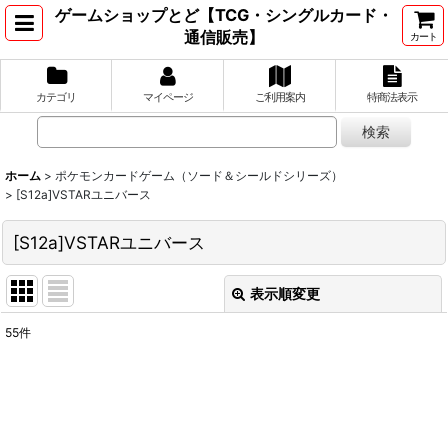
ゲームショップとど【TCG・シングルカード・
通信販売】
カート
カテゴリ
マイページ
ご利用案内
特商法表示
ホーム
>
ポケモンカードゲーム（ソード＆シールドシリーズ）
>
[S12a]VSTARユニバース
[S12a]VSTARユニバース
表示順変更
閉じる
55
件
表示数
:
並び順
: