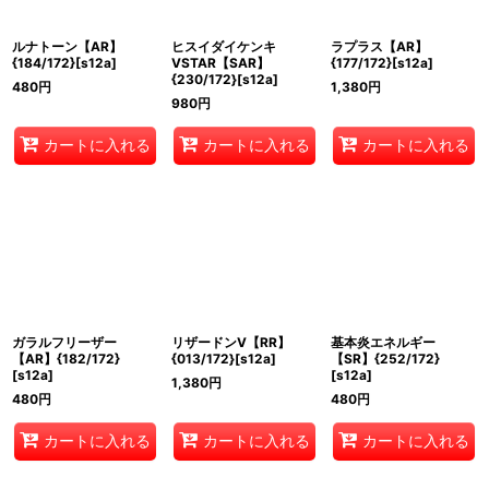
ルナトーン【AR】
ヒスイダイケンキ
ラプラス【AR】
{184/172}[s12a]
VSTAR【SAR】
{177/172}[s12a]
{230/172}[s12a]
480
円
1,380
円
980
円
カートに入れる
カートに入れる
カートに入れる
ガラルフリーザー
リザードンV【RR】
基本炎エネルギー
【AR】{182/172}
{013/172}[s12a]
【SR】{252/172}
[s12a]
[s12a]
1,380
円
480
円
480
円
カートに入れる
カートに入れる
カートに入れる