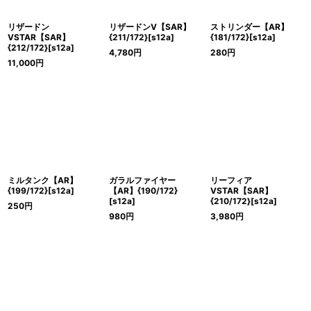
リザードン
リザードンV【SAR】
ストリンダー【AR】
VSTAR【SAR】
{211/172}[s12a]
{181/172}[s12a]
{212/172}[s12a]
4,780
円
280
円
11,000
円
ミルタンク【AR】
ガラルファイヤー
リーフィア
{199/172}[s12a]
【AR】{190/172}
VSTAR【SAR】
[s12a]
{210/172}[s12a]
250
円
980
円
3,980
円