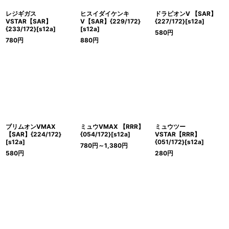
レジギガス
ヒスイダイケンキ
ドラピオンV 【SAR】
VSTAR【SAR】
V【SAR】{229/172}
{227/172}[s12a]
{233/172}[s12a]
[s12a]
580
円
780
円
880
円
ブリムオンVMAX
ミュウVMAX 【RRR】
ミュウツー
【SAR】{224/172}
{054/172}[s12a]
VSTAR【RRR】
[s12a]
{051/172}[s12a]
780
円
～1,380
円
580
円
280
円