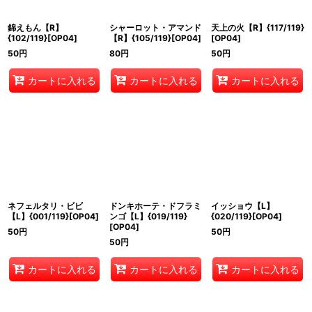
錦えもん【R】
シャーロット・アマンド
天上の火【R】{117/119}
{102/119}[OP04]
【R】{105/119}[OP04]
[OP04]
50
円
80
円
50
円
カートに入れる
カートに入れる
カートに入れる
ネフェルタリ・ビビ
ドンキホーテ・ドフラミ
イッショウ【L】
【L】{001/119}[OP04]
ンゴ【L】{019/119}
{020/119}[OP04]
[OP04]
50
円
50
円
50
円
カートに入れる
カートに入れる
カートに入れる