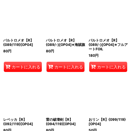
バルトロメオ【R】
バルトロメオ【R】
バルトロメオ【R】
{089/119}[OP04]
{089/-}[OP04]※海賊旗
{089/-}[OP04]※フルア
ートFOIL
80
円
80
円
180
円
カートに入れる
カートに入れる
カートに入れる
レベッカ【R】
雷の破壊剣【R】
おリン【R】{099/119}
{092/119}[OP04]
{094/119}[OP04]
[OP04]
80
円
80
円
50
円