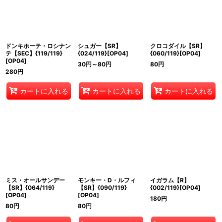
ドンキホーテ・ロシナン
シュガー【SR】
クロコダイル【SR】
テ【SEC】{119/119}
{024/119}[OP04]
{060/119}[OP04]
[OP04]
30
円
～80
円
80
円
280
円
カートに入れる
カートに入れる
カートに入れる
ミス・オールサンデー
モンキー・D・ルフィ
イガラム【R】
【SR】{064/119}
【SR】{090/119}
{002/119}[OP04]
[OP04]
[OP04]
180
円
80
円
80
円