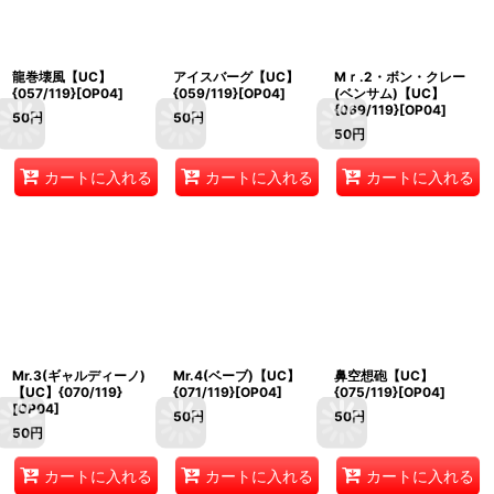
龍巻壊風【UC】
アイスバーグ【UC】
Mｒ.2・ボン・クレー
{057/119}[OP04]
{059/119}[OP04]
(ベンサム)【UC】
{069/119}[OP04]
50
円
50
円
50
円
カートに入れる
カートに入れる
カートに入れる
Mr.3(ギャルディーノ)
Mr.4(ベーブ)【UC】
鼻空想砲【UC】
【UC】{070/119}
{071/119}[OP04]
{075/119}[OP04]
[OP04]
50
円
50
円
50
円
カートに入れる
カートに入れる
カートに入れる