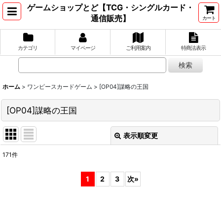
ゲームショップとど【TCG・シングルカード・
通信販売】
カート
カテゴリ
マイページ
ご利用案内
特商法表示
ホーム
>
ワンピースカードゲーム
>
[OP04]謀略の王国
[OP04]謀略の王国
表示順変更
閉じる
171
件
表示数
:
1
2
3
次
»
並び順
:
絞り込む