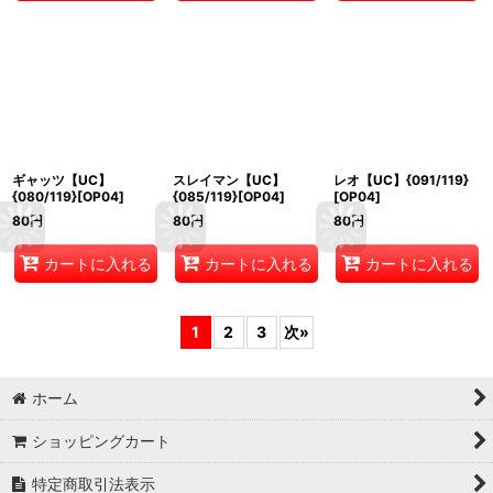
ギャッツ【UC】
スレイマン【UC】
レオ【UC】{091/119}
{080/119}[OP04]
{085/119}[OP04]
[OP04]
80
円
80
円
80
円
カートに入れる
カートに入れる
カートに入れる
1
2
3
次
»
ホーム
ショッピングカート
特定商取引法表示