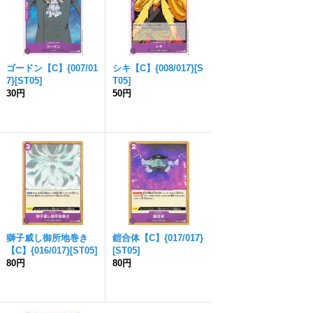
ゴードン【C】{007/01
シキ【C】{008/017}[S
7}[ST05]
T05]
30円
50円
獅子威し御所地巻き
鎧合体【C】{017/017}
【C】{016/017}[ST05]
[ST05]
80円
80円