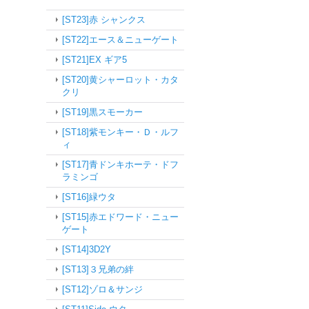
[ST23]赤 シャンクス
[ST22]エース＆ニューゲート
[ST21]EX ギア5
[ST20]黄シャーロット・カタ
クリ
[ST19]黒スモーカー
[ST18]紫モンキー・Ｄ・ルフ
ィ
[ST17]青ドンキホーテ・ドフ
ラミンゴ
[ST16]緑ウタ
[ST15]赤エドワード・ニュー
ゲート
[ST14]3D2Y
[ST13]３兄弟の絆
[ST12]ゾロ＆サンジ