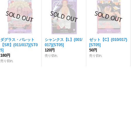
ダグラス・バレット
シャンクス【L】{001/
ゼット【C】{010/017}
【SR】{011/017}[ST0
017}[ST05]
[ST05]
5]
120円
50円
180円
売り切れ
売り切れ
売り切れ