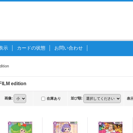
表示
カードの状態
お問い合わせ
ition
ILM edition
画像
:
並び順
:
在庫あり
表