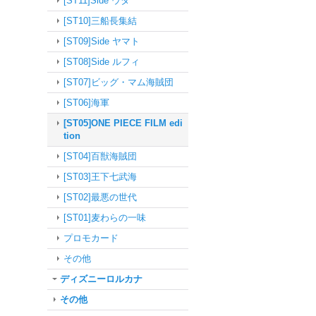
[ST11]Side ウタ
[ST10]三船長集結
[ST09]Side ヤマト
[ST08]Side ルフィ
[ST07]ビッグ・マム海賊団
[ST06]海軍
[ST05]ONE PIECE FILM edi
tion
[ST04]百獣海賊団
[ST03]王下七武海
[ST02]最悪の世代
[ST01]麦わらの一味
プロモカード
その他
ディズニーロルカナ
その他