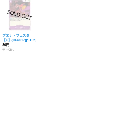
ブエナ・フェスタ
【C】{014/017}[ST05]
80円
売り切れ