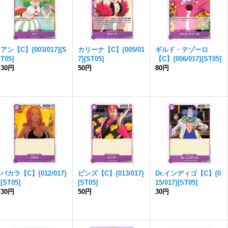
アン【C】{003/017}[S
カリーナ【C】{005/01
ギルド・テゾーロ
T05]
7}[ST05]
【C】{006/017}[ST05]
30円
50円
80円
バカラ【C】{012/017}
ビンズ【C】{013/017}
Dr.インディゴ【C】{0
[ST05]
[ST05]
15/017}[ST05]
30円
50円
30円