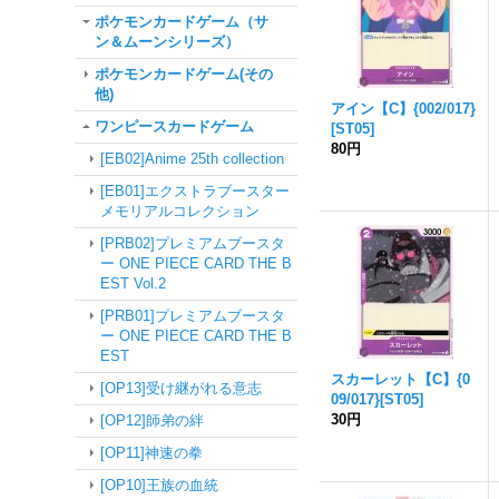
ポケモンカードゲーム（サ
ン＆ムーンシリーズ）
ポケモンカードゲーム(その
他)
アイン【C】{002/017}
ワンピースカードゲーム
[ST05]
80円
[EB02]Anime 25th collection
[EB01]エクストラブースター
メモリアルコレクション
[PRB02]プレミアムブースタ
ー ONE PIECE CARD THE B
EST Vol.2
[PRB01]プレミアムブースタ
ー ONE PIECE CARD THE B
EST
スカーレット【C】{0
[OP13]受け継がれる意志
09/017}[ST05]
30円
[OP12]師弟の絆
[OP11]神速の拳
[OP10]王族の血統