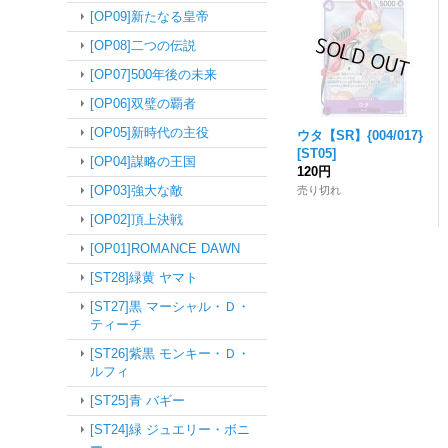
[OP09]新たなる皇帝
[OP08]二つの伝説
[OP07]500年後の未来
[OP06]双璧の覇者
[OP05]新時代の主役
ウタ【SR】{004/017}
[ST05]
[OP04]謀略の王国
120円
[OP03]強大な敵
売り切れ
[OP02]頂上決戦
[OP01]ROMANCE DAWN
[ST28]緑黄 ヤマト
[ST27]黒 マーシャル・Ｄ・
ティーチ
[ST26]紫黒 モンキー・Ｄ・
ルフィ
[ST25]青 バギー
[ST24]緑 ジュエリー・ボニ
ー