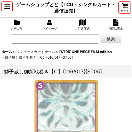
ゲームショップとど【TCG・シングルカード・
通信販売】
カート
カテゴリ
マイページ
ご利用案内
特商法表示
ホーム
>
ワンピースカードゲーム
>
[ST05]ONE PIECE FILM edition
>
獅子威し御所地巻き【C】{016/017}[ST05]
獅子威し御所地巻き【C】{016/017}[ST05]