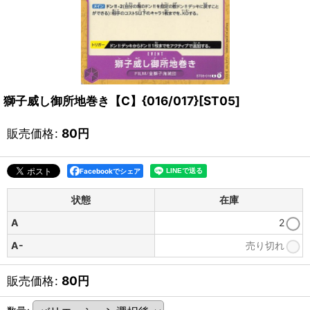
獅子威し御所地巻き【C】{016/017}[ST05]
販売価格
:
80
円
Facebookでシェア
状態
在庫
A
2
A-
売り切れ
販売価格
:
80
円