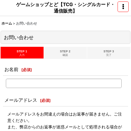
ゲームショップとど【TCG・シングルカード・
通信販売】
ホーム
>
お問い合わせ
お問い合わせ
STEP 1
STEP 2
STEP 3
入力
確認
完了
お名前
[
必須
]
メールアドレス
[
必須
]
メールアドレスをお間違えの場合はお返事が届きません。ご注
意ください。
また、弊店からのお返事が迷惑メールとして処理される場合が