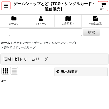
ゲームショップとど【TCG・シングルカード・
通信販売】
カート
カテゴリ
マイページ
ご利用案内
特商法表示
ホーム
>
ポケモンカードゲーム（サン＆ムーンシリーズ）
>
[SM11b]ドリームリーグ
[SM11b]ドリームリーグ
表示順変更
閉じる
4
件
表示数
:
並び順
: