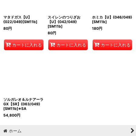
絞り込む
マタドガス【U】
スイレンのつりざお
ホミカ【U】{046/049}
{022/049}[SM11b]
【U】{042/049}
[SM11b]
[SM11b]
80
円
180
円
80
円
カートに入れる
カートに入れる
カートに入れる
ソルガレオ＆ルナアーラ
GX【SR】{063/049}
[SM11b]※SA
54,800
円
ホーム