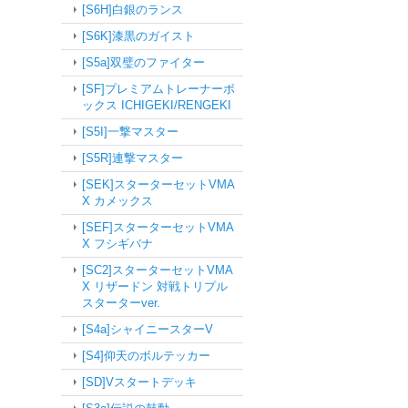
[S6H]白銀のランス
[S6K]漆黒のガイスト
[S5a]双璧のファイター
[SF]プレミアムトレーナーボ
ックス ICHIGEKI/RENGEKI
[S5I]一撃マスター
[S5R]連撃マスター
[SEK]スターターセットVMA
X カメックス
[SEF]スターターセットVMA
X フシギバナ
[SC2]スターターセットVMA
X リザードン 対戦トリプル
スターターver.
[S4a]シャイニースターV
[S4]仰天のボルテッカー
[SD]Vスタートデッキ