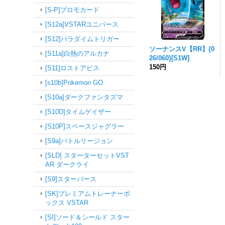
[S-P]プロモカード
[S12a]VSTARユニバース
[S12]パラダイムトリガー
ソーナンスV【RR】{0
[S11a]白熱のアルカナ
26/060}[S1W]
150円
[S11]ロストアビス
[s10b]Pokemon GO
[S10a]ダークファンタズマ
[S10D]タイムゲイザー
[S10P]スペースジャグラー
[S9a]バトルリージョン
[SLD] スターターセットVST
AR ダークライ
[S9]スターバース
[SK]プレミアムトレーナーボ
ックス VSTAR
[SI]ソード＆シールド スター