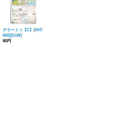
チラーミィ【C】{047/
060}[S1W]
80円