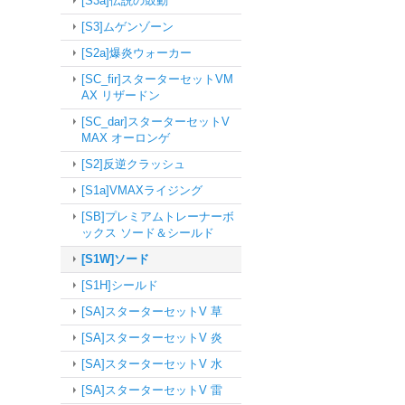
[S3a]伝説の鼓動
[S3]ムゲンゾーン
[S2a]爆炎ウォーカー
[SC_fir]スターターセットVM
AX リザードン
[SC_dar]スターターセットV
MAX オーロンゲ
[S2]反逆クラッシュ
[S1a]VMAXライジング
[SB]プレミアムトレーナーボ
ックス ソード＆シールド
[S1W]ソード
[S1H]シールド
[SA]スターターセットV 草
[SA]スターターセットV 炎
[SA]スターターセットV 水
[SA]スターターセットV 雷