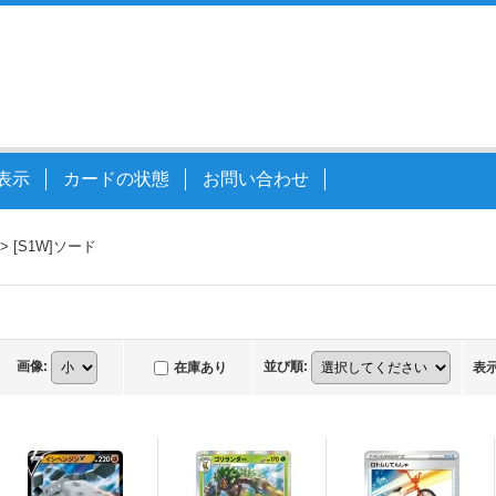
表示
カードの状態
お問い合わせ
>
[S1W]ソード
画像
:
並び順
:
在庫あり
表