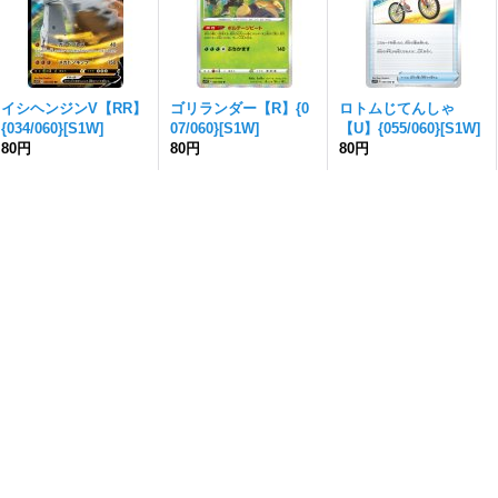
イシヘンジンV【RR】
ゴリランダー【R】{0
ロトムじてんしゃ
{034/060}[S1W]
07/060}[S1W]
【U】{055/060}[S1W]
80円
80円
80円