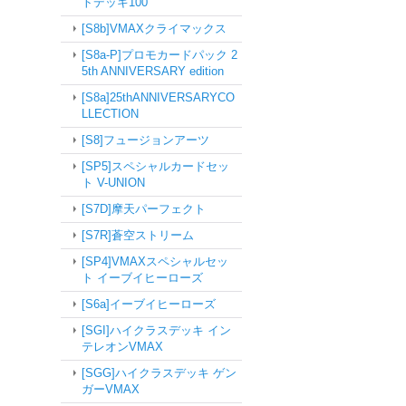
トデッキ100
[S8b]VMAXクライマックス
[S8a-P]プロモカードパック 2
5th ANNIVERSARY edition
[S8a]25thANNIVERSARYCO
LLECTION
[S8]フュージョンアーツ
[SP5]スペシャルカードセッ
ト V-UNION
[S7D]摩天パーフェクト
[S7R]蒼空ストリーム
[SP4]VMAXスペシャルセッ
ト イーブイヒーローズ
[S6a]イーブイヒーローズ
[SGI]ハイクラスデッキ イン
テレオンVMAX
[SGG]ハイクラスデッキ ゲン
ガーVMAX