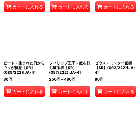
カートに入れる
カートに入れる
カートに入れる
ピート - 生まれた日から
フィリップ王子 - 敵を打
ゼウス - ミスター稲妻
ウソが得意【SR】
ち破る者【SR】
【SR】{092/222}[JA-
{085/222}[JA-4]
{087/222}[JA-4]
4]
80
円
250
円
～480
円
80
円
カートに入れる
カートに入れる
カートに入れる