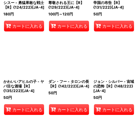
シスー - 勇猛果敢な戦士
尊敬される王に【R】
帝国の布告【R】
【R】{124/222}[JA-4]
{129/222}[JA-4]
{131/222}[JA-4]
180
円
100
円
～120
円
50
円
カートに入れる
カートに入れる
カートに入れる
かわいいアヒルの子 - ヤ
ダン・フー - タロンの長
ジョン・シルバー - 宙域
バ目な酒場【R】
【R】{142/222}[JA-4]
の恐怖【R】{148/222}
{135/222}[JA-4]
[JA-4]
50
円
50
円
50
円
カートに入れる
カートに入れる
カートに入れる