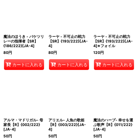
魔法のほうき - バケツリ
ラーヤ - 不可止の戦力
ラーヤ - 不可止の戦力
レーの指揮者【SR】
【SR】{193/222}[JA-
【SR】{193/222}[JA-
{186/222}[JA-4]
4]
4]※フォイル
80
円
80
円
120
円
カートに入れる
カートに入れる
カートに入れる
アルマ・マドリガル- 母
アリエル- 人魚の歌姫
魔法のハープ- 幸せを運
家長【R】{002/222}
【R】{003/222}[JA-
ぶ歌声【R】{011/222}
[JA-4]
4]
[JA-4]
50
円
50
円
50
円