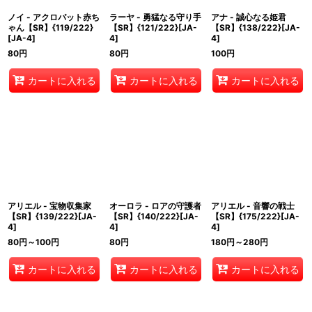
ノイ - アクロバット赤ち
ラーヤ - 勇猛なる守り手
アナ - 誠心なる姫君
ゃん【SR】{119/222}
【SR】{121/222}[JA-
【SR】{138/222}[JA-
[JA-4]
4]
4]
80
円
80
円
100
円
カートに入れる
カートに入れる
カートに入れる
アリエル - 宝物収集家
オーロラ - ロアの守護者
アリエル - 音響の戦士
【SR】{139/222}[JA-
【SR】{140/222}[JA-
【SR】{175/222}[JA-
4]
4]
4]
80
円
～100
円
80
円
180
円
～280
円
カートに入れる
カートに入れる
カートに入れる