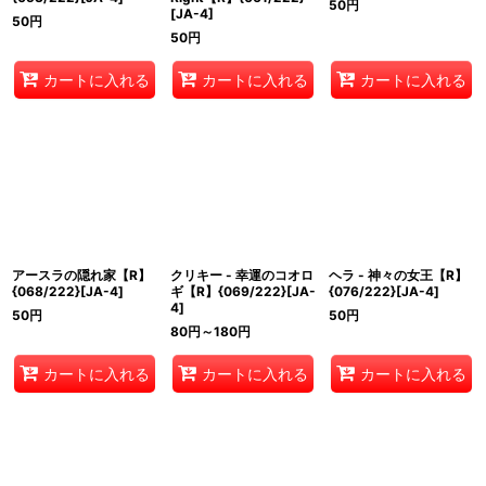
50
円
[JA-4]
50
円
50
円
カートに入れる
カートに入れる
カートに入れる
アースラの隠れ家【R】
クリキー - 幸運のコオロ
ヘラ - 神々の女王【R】
{068/222}[JA-4]
ギ【R】{069/222}[JA-
{076/222}[JA-4]
4]
50
円
50
円
80
円
～180
円
カートに入れる
カートに入れる
カートに入れる