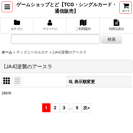
ゲームショップとど【TCG・シングルカード・
通信販売】
カート
カテゴリ
マイページ
ご利用案内
特商法表示
ホーム
>
ディズニーロルカナ
>
[JA4]逆襲のアースラ
[JA4]逆襲のアースラ
表示順変更
閉じる
286
件
表示数
:
1
2
3
...
5
次
»
並び順
:
絞り込む