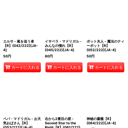
エルサ - 嵐を追う者
イサベラ・マドリガル -
ポット夫人 - 魔法のティ
【R】{042/222}[JA-
みんなの憧れ【R】
ーポット【R】
4]
{045/222}[JA-4]
{052/222}[JA-4]
50
円
80
円
50
円
カートに入れる
カートに入れる
カートに入れる
ペパ・マドリガル - お天
右から2番目の星 -
神秘の薔薇【R】
気おばさん【R】
Second Star to the
{064/222}[JA-4]
{053/222}[JA-4]
Right【R】{061/222}