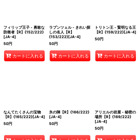
フィリップ王子 - 勇敢な
ラプンツェル - きれい探
トリトン王 - 賢明なる王
防衛者【R】{152/222}
しの名人【R】
【R】{159/222}[JA-4]
[JA-4]
{153/222}[JA-4]
50
円
50
円
50
円
カートに入れる
カートに入れる
カートに入れる
なんてたくさんの宝物
氷の陣【R】{166/222}
アリエルの岩屋 - 秘密の
【R】{165/222}[JA-4]
[JA-4]
場所【R】{169/222}
[JA-4]
50
円
50
円
50
円