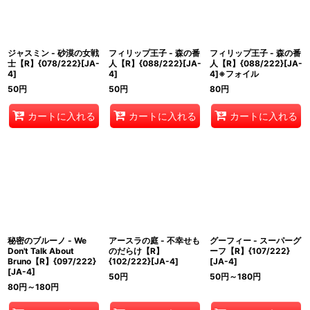
ジャスミン - 砂漠の女戦
フィリップ王子 - 森の番
フィリップ王子 - 森の番
士【R】{078/222}[JA-
人【R】{088/222}[JA-
人【R】{088/222}[JA-
4]
4]
4]※フォイル
50
円
50
円
80
円
カートに入れる
カートに入れる
カートに入れる
秘密のブルーノ - We
アースラの庭 - 不幸せも
グーフィー - スーパーグ
Don't Talk About
のだらけ【R】
ーフ【R】{107/222}
Bruno【R】{097/222}
{102/222}[JA-4]
[JA-4]
[JA-4]
50
円
50
円
～180
円
80
円
～180
円