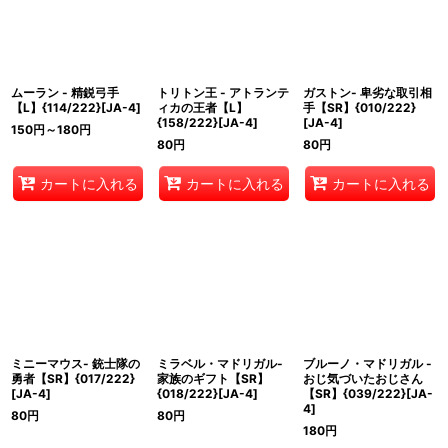
ムーラン - 精鋭弓手
トリトン王 - アトランテ
ガストン- 卑劣な取引相
【L】{114/222}[JA-4]
ィカの王者【L】
手【SR】{010/222}
{158/222}[JA-4]
[JA-4]
150
円
～180
円
80
円
80
円
カートに入れる
カートに入れる
カートに入れる
ミニーマウス- 銃士隊の
ミラベル・マドリガル-
ブルーノ・マドリガル -
勇者【SR】{017/222}
家族のギフト【SR】
おじ気づいたおじさん
[JA-4]
{018/222}[JA-4]
【SR】{039/222}[JA-
4]
80
円
80
円
180
円