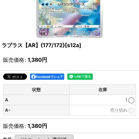
ラプラス【AR】{177/172}[s12a]
販売価格
:
1,380
円
Facebookでシェア
状態
在庫
A
1
A-
売り切れ
販売価格
:
1,380
円