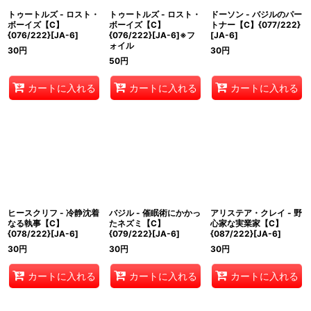
トゥートルズ - ロスト・
トゥートルズ - ロスト・
ドーソン - バジルのパー
ボーイズ【C】
ボーイズ【C】
トナー【C】{077/222}
{076/222}[JA-6]
{076/222}[JA-6]※フ
[JA-6]
ォイル
30
円
30
円
50
円
カートに入れる
カートに入れる
カートに入れる
ヒースクリフ - 冷静沈着
バジル - 催眠術にかかっ
アリステア・クレイ - 野
なる執事【C】
たネズミ【C】
心家な実業家【C】
{078/222}[JA-6]
{079/222}[JA-6]
{087/222}[JA-6]
30
円
30
円
30
円
カートに入れる
カートに入れる
カートに入れる