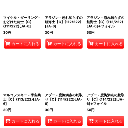
マイケル・ダーリング -
アラジン - 恐れ知らずの
アラジン - 恐れ知らずの
おどけた剣士【C】
航海士【C】{112/222}
航海士【C】{112/222}
{111/222}[JA-6]
[JA-6]
[JA-6]※フォイル
30
円
30
円
50
円
カートに入れる
カートに入れる
カートに入れる
マルコフスキー - 宇宙兵
アブー - 度胸満点の舵取
アブー - 度胸満点の舵取
士【C】{113/222}[JA-
り【C】{114/222}[JA-
り【C】{114/222}[JA-
6]
6]
6]※フォイル
30
円
30
円
50
円
カートに入れる
カートに入れる
カートに入れる