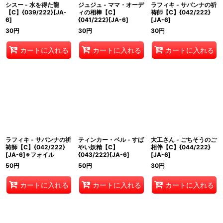
シスー - 水を得た龍
ジュジュ - ママ・オーデ
ラフィキ - サバンナの祈
【C】{039/222}[JA-
ィの相棒【C】
祷師【C】{042/222}
6]
{041/222}[JA-6]
[JA-6]
30
円
30
円
30
円
カートに入れる
カートに入れる
カートに入れる
ラフィキ - サバンナの祈
ティンカー・ベル - すば
大工さん - ごちそうのご
祷師【C】{042/222}
やい妖精【C】
相伴【C】{044/222}
[JA-6]※フォイル
{043/222}[JA-6]
[JA-6]
50
円
50
円
30
円
カートに入れる
カートに入れる
カートに入れる