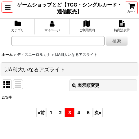
ゲームショップとど【TCG・シングルカード・
通信販売】
カート
カテゴリ
マイページ
ご利用案内
特商法表示
ホーム
>
ディズニーロルカナ
>
[JA6]大いなるアズライト
[JA6]大いなるアズライト
表示順変更
閉じる
275
件
表示数
:
«
前
1
2
3
4
5
次
»
並び順
:
絞り込む