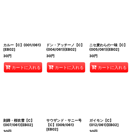
カルー【C】{001/061}
ドン・アッチーノ【C】
ニセ麦わらの一味【C】
[EB02]
{004/061}[EB02]
{005/061}[EB02]
30
円
30
円
30
円
カートに入れる
カートに入れる
カートに入れる
刻蹄・桜吹雪【C】
サウザンド・サニー号
ガイモン【C】
{007/061}[EB02]
【C】{009/061}
{012/061}[EB02]
[EB02]
30
円
30
円