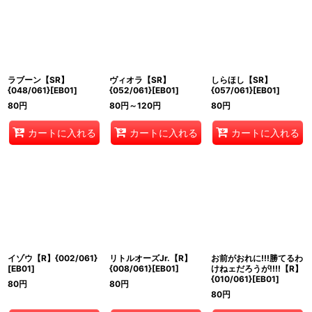
ラブーン【SR】
ヴィオラ【SR】
しらほし【SR】
{048/061}[EB01]
{052/061}[EB01]
{057/061}[EB01]
80
円
80
円
～120
円
80
円
カートに入れる
カートに入れる
カートに入れる
イゾウ【R】{002/061}
リトルオーズJr.【R】
お前がおれに!!!勝てるわ
[EB01]
{008/061}[EB01]
けねェだろうが!!!!【R】
{010/061}[EB01]
80
円
80
円
80
円