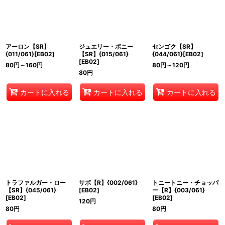
並び順
:
絞り込む
アーロン【SR】
ジュエリー・ボニー
センゴク【SR】
{011/061}[EB02]
【SR】{015/061}
{044/061}[EB02]
[EB02]
80
円
～160
円
80
円
～120
円
80
円
カートに入れる
カートに入れる
カートに入れる
トラファルガー・ロー
サボ【R】{002/061}
トニートニー・チョッパ
【SR】{045/061}
[EB02]
ー【R】{003/061}
[EB02]
[EB02]
120
円
80
円
80
円