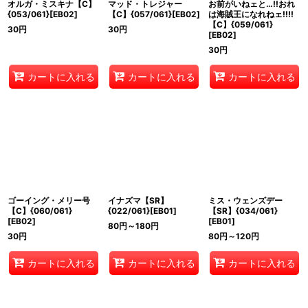
オルガ・ミスキナ【C】
マッド・トレジャー
お前がいねェと…!!おれ
{053/061}[EB02]
【C】{057/061}[EB02]
は海賊王になれねェ!!!!
【C】{059/061}
30
円
30
円
[EB02]
30
円
カートに入れる
カートに入れる
カートに入れる
ゴーイング・メリー号
イナズマ【SR】
ミス・ウェンズデー
【C】{060/061}
{022/061}[EB01]
【SR】{034/061}
[EB02]
[EB01]
80
円
～180
円
30
円
80
円
～120
円
カートに入れる
カートに入れる
カートに入れる