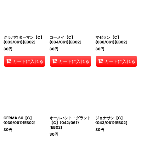
クラバウターマン【C】
コーメイ【C】
マゼラン【C】
{033/061}[EB02]
{034/061}[EB02]
{038/061}[EB02]
30
円
30
円
30
円
カートに入れる
カートに入れる
カートに入れる
GERMA 66【C】
オールハント・グラント
ジョナサン【C】
{039/061}[EB02]
【C】{042/061}
{043/061}[EB02]
[EB02]
30
円
30
円
30
円