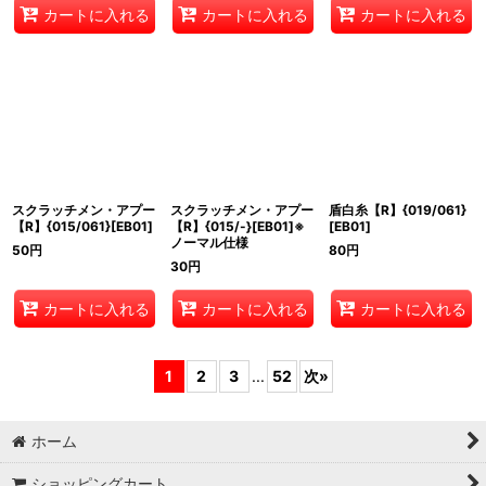
カートに入れる
カートに入れる
カートに入れる
スクラッチメン・アプー
スクラッチメン・アプー
盾白糸【R】{019/061}
【R】{015/061}[EB01]
【R】{015/-}[EB01]※
[EB01]
ノーマル仕様
50
円
80
円
30
円
カートに入れる
カートに入れる
カートに入れる
1
2
3
...
52
次
»
ホーム
ショッピングカート