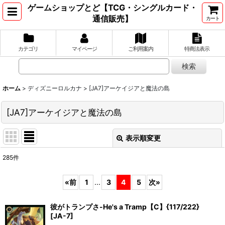
ゲームショップとど【TCG・シングルカード・
通信販売】
カート
カテゴリ
マイページ
ご利用案内
特商法表示
ホーム
>
ディズニーロルカナ
>
[JA7]アーケイジアと魔法の島
[JA7]アーケイジアと魔法の島
表示順変更
閉じる
285
件
表示数
:
«
前
1
...
3
4
5
次
»
並び順
:
彼がトランプさ-He's a Tramp【C】{117/222}
[JA-7]
絞り込む