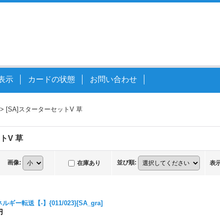
表示
カードの状態
お問い合わせ
>
[SA]スターターセットV 草
トV 草
画像
:
並び順
:
在庫あり
表
ルギー転送【-】{011/023}[SA_gra]
円