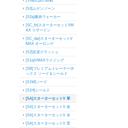
[S3a]伝説の鼓動
[S3]ムゲンゾーン
[S2a]爆炎ウォーカー
[SC_fir]スターターセットVM
AX リザードン
[SC_dar]スターターセットV
MAX オーロンゲ
[S2]反逆クラッシュ
[S1a]VMAXライジング
[SB]プレミアムトレーナーボ
ックス ソード＆シールド
[S1W]ソード
[S1H]シールド
[SA]スターターセットV 草
[SA]スターターセットV 炎
[SA]スターターセットV 水
[SA]スターターセットV 雷