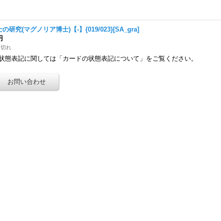
の研究(マグノリア博士)【-】{019/023}[SA_gra]
円
り切れ
状態表記に関しては「カードの状態表記について」をご覧ください。