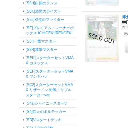
[S6H]白銀のランス
[S6K]漆黒のガイスト
博士
[S5a]双璧のファイター
80
[SF]プレミアムトレーナーボ
売
ックス ICHIGEKI/RENGEKI
※
[S5I]一撃マスター
[S5R]連撃マスター
[SEK]スターターセットVMA
X カメックス
[SEF]スターターセットVMA
X フシギバナ
[SC2]スターターセットVMA
X リザードン 対戦トリプル
スターターver.
[S4a]シャイニースターV
[S4]仰天のボルテッカー
[SD]Vスタートデッキ