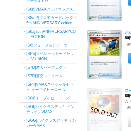
トデッキ100
[S8b]VMAXクライマックス
[S8a-P]プロモカードパック 2
5th ANNIVERSARY edition
[S8a]25thANNIVERSARYCO
ポケ
LLECTION
80
※
[S8]フュージョンアーツ
[SP5]スペシャルカードセッ
ト V-UNION
[S7D]摩天パーフェクト
[S7R]蒼空ストリーム
[SP4]VMAXスペシャルセッ
ト イーブイヒーローズ
スー
80
[S6a]イーブイヒーローズ
売
[SGI]ハイクラスデッキ イン
※
テレオンVMAX
[SGG]ハイクラスデッキ ゲン
ガーVMAX