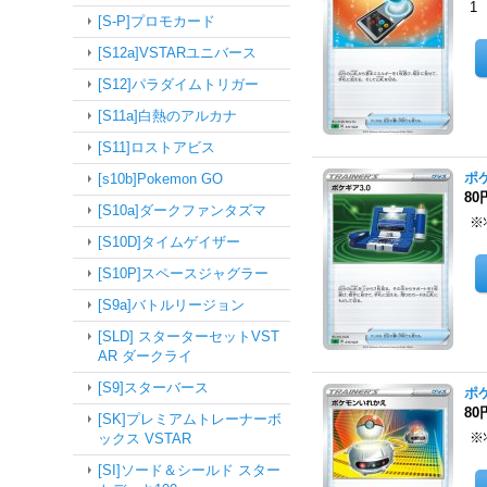
1
[S-P]プロモカード
[S12a]VSTARユニバース
[S12]パラダイムトリガー
[S11a]白熱のアルカナ
[S11]ロストアビス
ポケ
[s10b]Pokemon GO
80
[S10a]ダークファンタズマ
※
[S10D]タイムゲイザー
[S10P]スペースジャグラー
[S9a]バトルリージョン
[SLD] スターターセットVST
AR ダークライ
[S9]スターバース
ポケ
80
[SK]プレミアムトレーナーボ
※
ックス VSTAR
[SI]ソード＆シールド スター