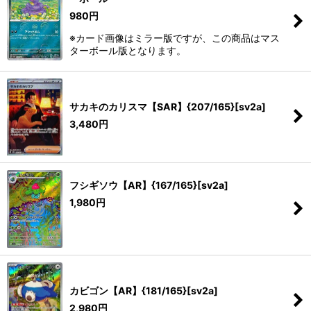
980
円
※カード画像はミラー版ですが、この商品はマス
ターボール版となります。
サカキのカリスマ【SAR】{207/165}[sv2a]
3,480
円
フシギソウ【AR】{167/165}[sv2a]
1,980
円
カビゴン【AR】{181/165}[sv2a]
2,980
円