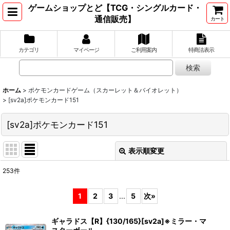
ゲームショップとど【TCG・シングルカード・
通信販売】
カート
カテゴリ
マイページ
ご利用案内
特商法表示
ホーム
>
ポケモンカードゲーム（スカーレット＆バイオレット）
>
[sv2a]ポケモンカード151
[sv2a]ポケモンカード151
表示順変更
閉じる
253
件
表示数
:
1
2
3
...
5
次
»
並び順
:
ギャラドス【R】{130/165}[sv2a]※ミラー・マ