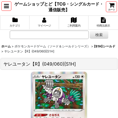
ゲームショップとど【TCG・シングルカード・
通信販売】
カート
カテゴリ
マイページ
ご利用案内
特商法表示
ホーム
>
ポケモンカードゲーム（ソード＆シールドシリーズ）
>
[S1H]シールド
>
ヤレユータン【R】{049/060}[S1H]
ヤレユータン【R】{049/060}[S1H]