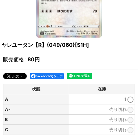
ヤレユータン【R】{049/060}[S1H]
販売価格
:
80
円
Facebookでシェア
状態
在庫
A
1
A-
売り切れ
B
売り切れ
C
売り切れ