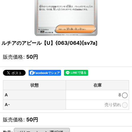
ルチアのアピール【U】{063/064}[sv7a]
販売価格
:
50
円
Facebookでシェア
状態
在庫
A
8
A-
売り切れ
販売価格
:
50
円