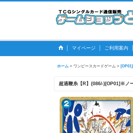
マイページ
ご利用案内
ホーム
>
ワンピースカードゲーム
>
[OP01
超過鞭糸【R】{086/-}[OP01]※