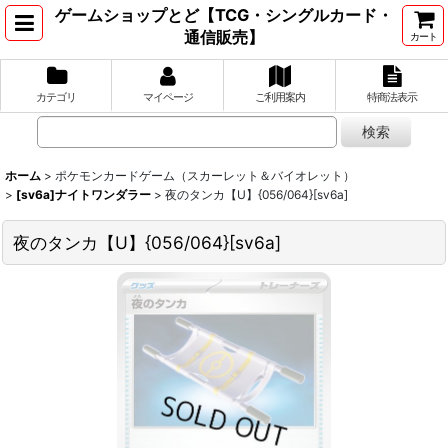
ゲームショップとど【TCG・シングルカード・
通信販売】
カート
カテゴリ
マイページ
ご利用案内
特商法表示
ホーム
>
ポケモンカードゲーム（スカーレット＆バイオレット）
>
[sv6a]ナイトワンダラー
>
夜のタンカ【U】{056/064}[sv6a]
夜のタンカ【U】{056/064}[sv6a]