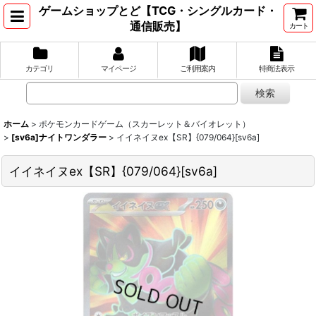
ゲームショップとど【TCG・シングルカード・
通信販売】
カート
カテゴリ
マイページ
ご利用案内
特商法表示
ホーム
>
ポケモンカードゲーム（スカーレット＆バイオレット）
>
[sv6a]ナイトワンダラー
>
イイネイヌex【SR】{079/064}[sv6a]
イイネイヌex【SR】{079/064}[sv6a]