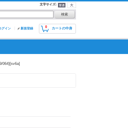
文字サイズ
:
0
カートの中身
ログイン
新規登録
64}[sv6a]