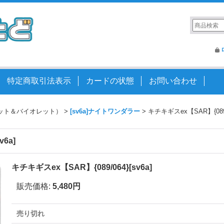
特定商取引法表示
カードの状態
お問い合わせ
ット＆バイオレット）
>
[sv6a]ナイトワンダラー
>
キチキギスex【SAR】{089/0
6a]
キチキギスex【SAR】{089/064}[sv6a]
販売価格
:
5,480円
売り切れ