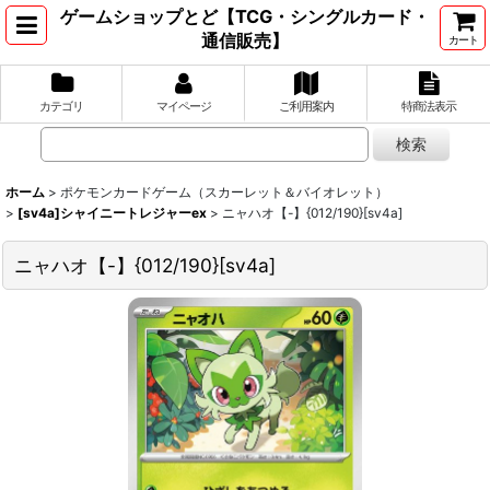
ゲームショップとど【TCG・シングルカード・
通信販売】
カート
カテゴリ
マイページ
ご利用案内
特商法表示
ホーム
>
ポケモンカードゲーム（スカーレット＆バイオレット）
>
[sv4a]シャイニートレジャーex
>
ニャハオ【-】{012/190}[sv4a]
ニャハオ【-】{012/190}[sv4a]