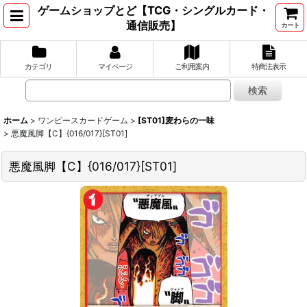
ゲームショップとど【TCG・シングルカード・
通信販売】
カート
カテゴリ
マイページ
ご利用案内
特商法表示
ホーム
>
ワンピースカードゲーム
>
[ST01]麦わらの一味
>
悪魔風脚【C】{016/017}[ST01]
悪魔風脚【C】{016/017}[ST01]