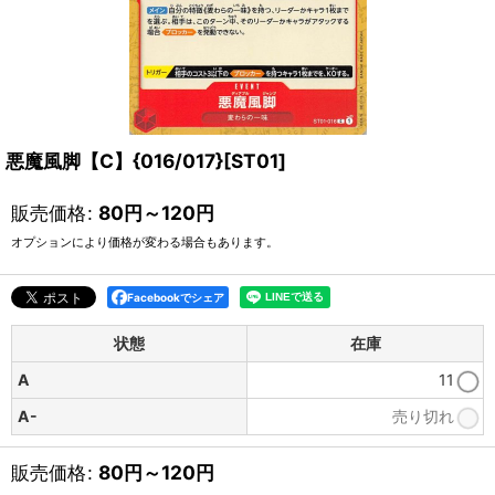
悪魔風脚【C】{016/017}[ST01]
販売価格
:
80
円
～120
円
オプションにより価格が変わる場合もあります。
Facebookでシェア
状態
在庫
A
11
A-
売り切れ
販売価格
:
80
円
～120
円