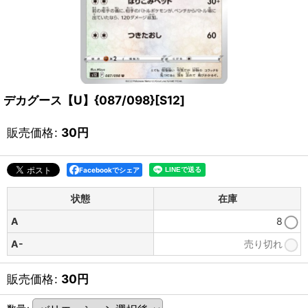
デカグース【U】{087/098}[S12]
販売価格
:
30
円
Facebookでシェア
状態
在庫
A
8
A-
売り切れ
販売価格
:
30
円