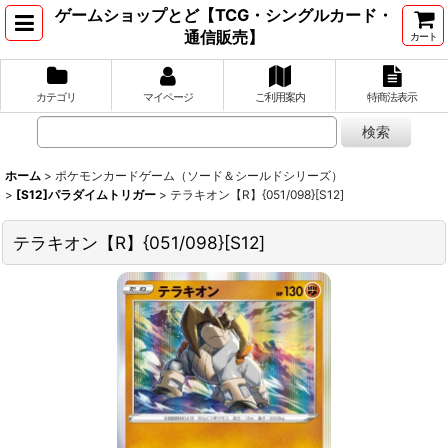
ゲームショップとど【TCG・シングルカード・
通信販売】
カート
カテゴリ
マイページ
ご利用案内
特商法表示
ホーム
>
ポケモンカードゲーム（ソード＆シールドシリーズ）
>
[S12]パラダイムトリガー
>
テラキオン【R】{051/098}[S12]
テラキオン【R】{051/098}[S12]