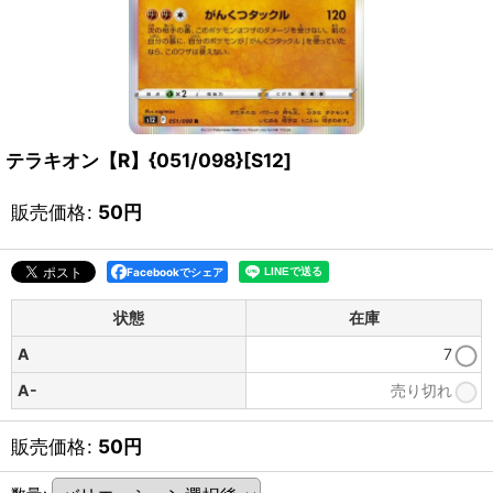
テラキオン【R】{051/098}[S12]
販売価格
:
50
円
Facebookでシェア
状態
在庫
A
7
A-
売り切れ
販売価格
:
50
円