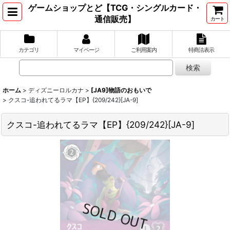
ゲームショップとど【TCG・シングルカード・
通信販売】
カート
カテゴリ
マイページ
ご利用案内
特商法表示
ホーム
>
ディズニーロルカナ
>
[JA9]物語のおもいで
>
クスコ-追われてるラマ【EP】{209/242}[JA-9]
クスコ-追われてるラマ【EP】{209/242}[JA-9]