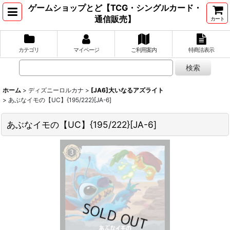
ゲームショップとど【TCG・シングルカード・
通信販売】
カート
カテゴリ
マイページ
ご利用案内
特商法表示
ホーム
>
ディズニーロルカナ
>
[JA6]大いなるアズライト
>
あぶなイモの【UC】{195/222}[JA-6]
あぶなイモの【UC】{195/222}[JA-6]