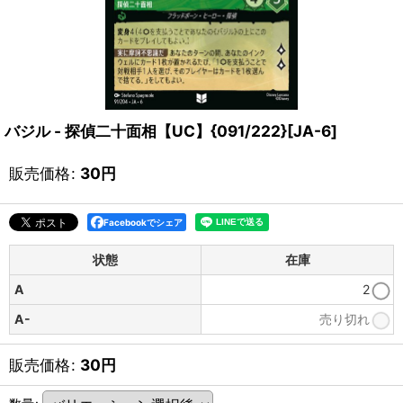
バジル - 探偵二十面相【UC】{091/222}[JA-6]
販売価格
:
30
円
Facebookでシェア
状態
在庫
A
2
A-
売り切れ
販売価格
:
30
円