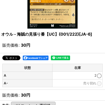
オウル - 海賊の見張り番【UC】{001/222}[JA-6]
販売価格
:
30
円
Facebookでシェア
状態
在庫
A
2
A-
売り切れ
販売価格
:
30
円