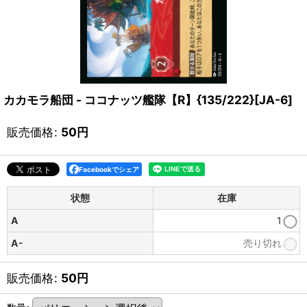
カカモラ船団 - ココナッツ艦隊【R】{135/222}[JA-6]
販売価格
:
50
円
Facebookでシェア
状態
在庫
A
1
A-
売り切れ
販売価格
:
50
円