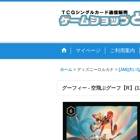
マイページ
ご利用案内
ホーム
>
ディズニーロルカナ
>
[JA6]大
グーフィー - 空飛ぶグーフ【R】{123/