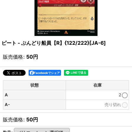
ピート - ぶんどり船員【R】{122/222}[JA-6]
販売価格
:
50
円
Facebookでシェア
状態
在庫
A
2
A-
売り切れ
販売価格
:
50
円