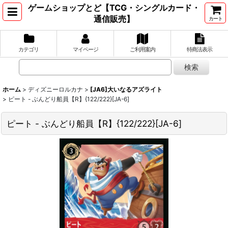
ゲームショップとど【TCG・シングルカード・
通信販売】
カート
カテゴリ
マイページ
ご利用案内
特商法表示
ホーム
>
ディズニーロルカナ
>
[JA6]大いなるアズライト
>
ピート - ぶんどり船員【R】{122/222}[JA-6]
ピート - ぶんどり船員【R】{122/222}[JA-6]