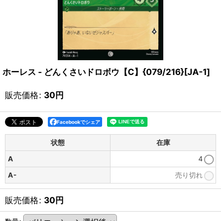
ホーレス - どんくさいドロボウ【C】{079/216}[JA-1]
販売価格
:
30
円
Facebookでシェア
状態
在庫
A
4
A-
売り切れ
販売価格
:
30
円