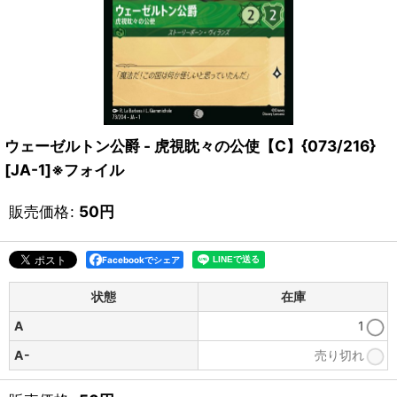
ウェーゼルトン公爵 - 虎視眈々の公使【C】{073/216}
[JA-1]※フォイル
販売価格
:
50
円
Facebookでシェア
状態
在庫
A
1
A-
売り切れ