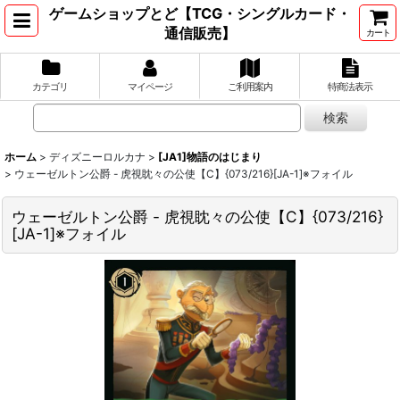
ゲームショップとど【TCG・シングルカード・
通信販売】
カート
カテゴリ
マイページ
ご利用案内
特商法表示
ホーム
>
ディズニーロルカナ
>
[JA1]物語のはじまり
>
ウェーゼルトン公爵 - 虎視眈々の公使【C】{073/216}[JA-1]※フォイル
ウェーゼルトン公爵 - 虎視眈々の公使【C】{073/216}
[JA-1]※フォイル