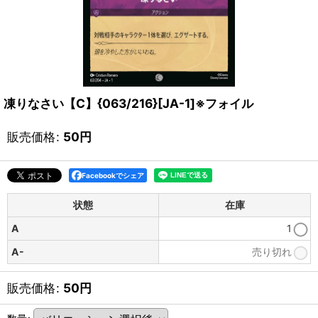
凍りなさい【C】{063/216}[JA-1]※フォイル
販売価格
:
50
円
Facebookでシェア
状態
在庫
A
1
A-
売り切れ
販売価格
:
50
円