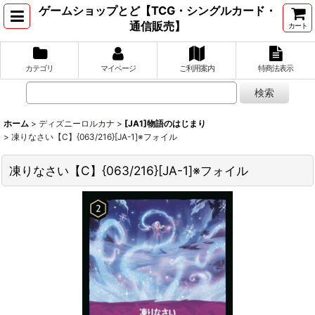
ゲームショップとど【TCG・シングルカード・
通信販売】
カート
カテゴリ
マイページ
ご利用案内
特商法表示
ホーム
>
ディズニーロルカナ
>
[JA1]物語のはじまり
>
凍りなさい【C】{063/216}[JA-1]※フォイル
凍りなさい【C】{063/216}[JA-1]※フォイル