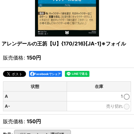
アレンデールの王笏【U】{170/216}[JA-1]※フォイル
販売価格
:
150
円
Facebookでシェア
状態
在庫
A
1
A-
売り切れ
販売価格
:
150
円