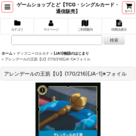
ゲームショップとど【TCG・シングルカード・
通信販売】
カート
カテゴリ
マイページ
ご利用案内
特商法表示
ホーム
>
ディズニーロルカナ
>
[JA1]物語のはじまり
>
アレンデールの王笏【U】{170/216}[JA-1]※フォイル
アレンデールの王笏【U】{170/216}[JA-1]※フォイル