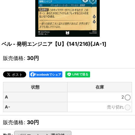
ベル - 発明エンジニア【U】{141/216}[JA-1]
販売価格
:
30
円
Facebookでシェア
状態
在庫
A
2
A-
売り切れ
販売価格
:
30
円