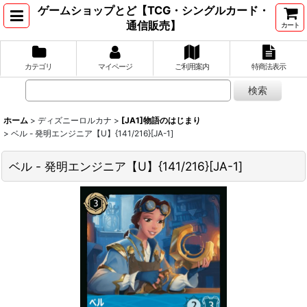
ゲームショップとど【TCG・シングルカード・
通信販売】
カート
カテゴリ
マイページ
ご利用案内
特商法表示
ホーム
>
ディズニーロルカナ
>
[JA1]物語のはじまり
>
ベル - 発明エンジニア【U】{141/216}[JA-1]
ベル - 発明エンジニア【U】{141/216}[JA-1]