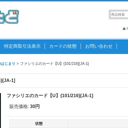
特定商取引法表示
カードの状態
お問い合わせ
語のはじまり
>
ファシリエのカード【U】{101/216}[JA-1]
JA-1]
ファシリエのカード【U】{101/216}[JA-1]
販売価格
:
30円
状態