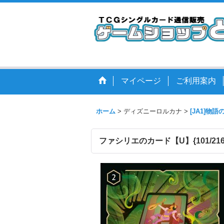
マイページ
ご利用案内
ホーム
>
ディズニーロルカナ
>
[JA1]物
ファシリエのカード【U】{101/216}[