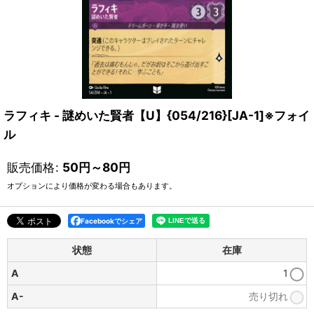
ラフィキ - 謎めいた賢者【U】{054/216}[JA-1]※フォイ
ル
販売価格
:
50
円
～80
円
オプションにより価格が変わる場合もあります。
Facebookでシェア
状態
在庫
A
1
A-
売り切れ