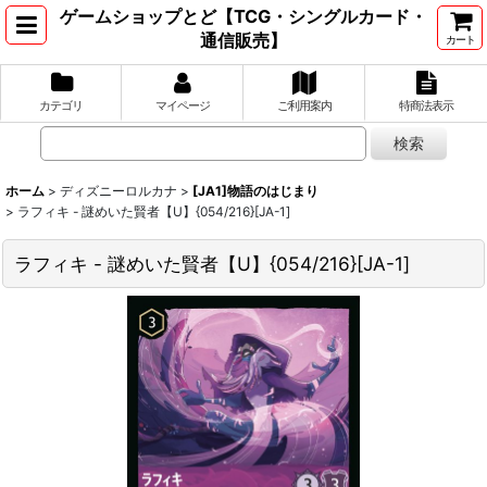
ゲームショップとど【TCG・シングルカード・
通信販売】
カート
カテゴリ
マイページ
ご利用案内
特商法表示
ホーム
>
ディズニーロルカナ
>
[JA1]物語のはじまり
>
ラフィキ - 謎めいた賢者【U】{054/216}[JA-1]
ラフィキ - 謎めいた賢者【U】{054/216}[JA-1]