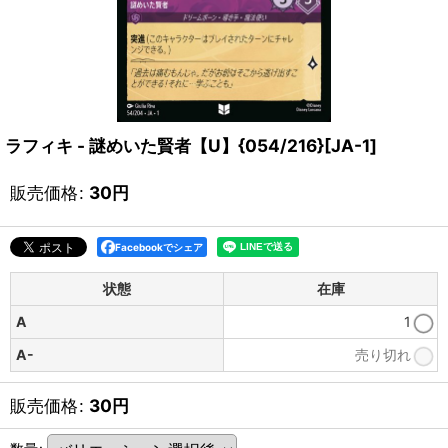
ラフィキ - 謎めいた賢者【U】{054/216}[JA-1]
販売価格
:
30
円
Facebookでシェア
状態
在庫
A
1
A-
売り切れ
販売価格
:
30
円