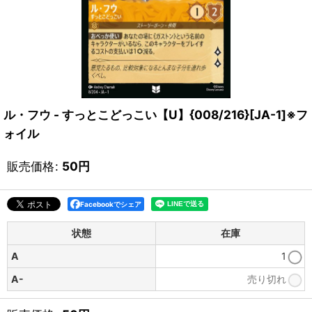
ル・フウ - すっとこどっこい【U】{008/216}[JA-1]※フ
ォイル
販売価格
:
50
円
Facebookでシェア
状態
在庫
A
1
A-
売り切れ