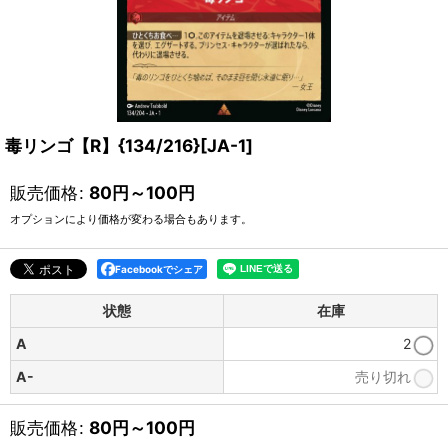
毒リンゴ【R】{134/216}[JA-1]
販売価格
:
80
円
～100
円
オプションにより価格が変わる場合もあります。
Facebookでシェア
状態
在庫
A
2
A-
売り切れ
販売価格
:
80
円
～100
円