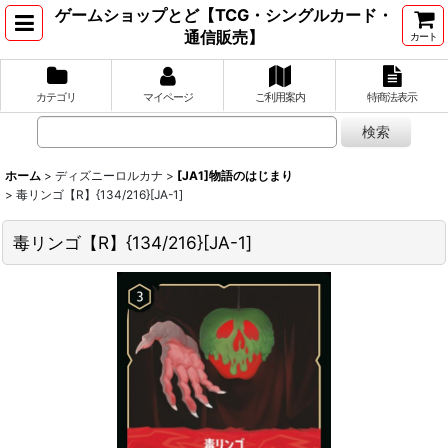
ゲームショップとど【TCG・シングルカード・
通信販売】
カート
カテゴリ
マイページ
ご利用案内
特商法表示
ホーム
>
ディズニーロルカナ
>
[JA1]物語のはじまり
>
毒リンゴ【R】{134/216}[JA-1]
毒リンゴ【R】{134/216}[JA-1]