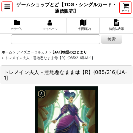
ゲームショップとど【TCG・シングルカード・
通信販売】
カート
カテゴリ
マイページ
ご利用案内
特商法表示
ホーム
>
ディズニーロルカナ
>
[JA1]物語のはじまり
>
トレメイン夫人 - 意地悪なまま母【R】{085/216}[JA-1]
トレメイン夫人 - 意地悪なまま母【R】{085/216}[JA-
1]