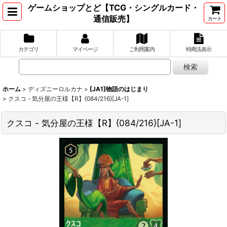
ゲームショップとど【TCG・シングルカード・
通信販売】
カート
カテゴリ
マイページ
ご利用案内
特商法表示
ホーム
>
ディズニーロルカナ
>
[JA1]物語のはじまり
>
クスコ - 気分屋の王様【R】{084/216}[JA-1]
クスコ - 気分屋の王様【R】{084/216}[JA-1]