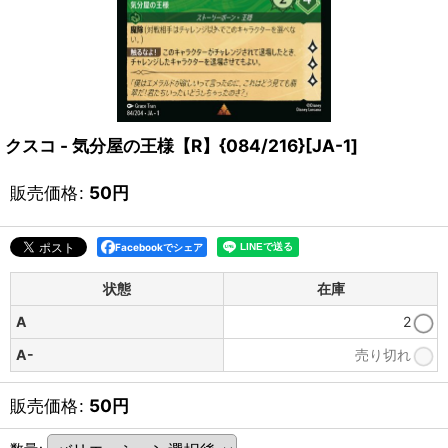
クスコ - 気分屋の王様【R】{084/216}[JA-1]
販売価格
:
50
円
Facebookでシェア
状態
在庫
A
2
A-
売り切れ
販売価格
:
50
円