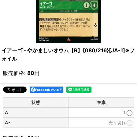
イアーゴ - やかましいオウム【R】{080/216}[JA-1]※フ
ォイル
販売価格
:
80
円
Facebookでシェア
状態
在庫
A
1
A-
売り切れ