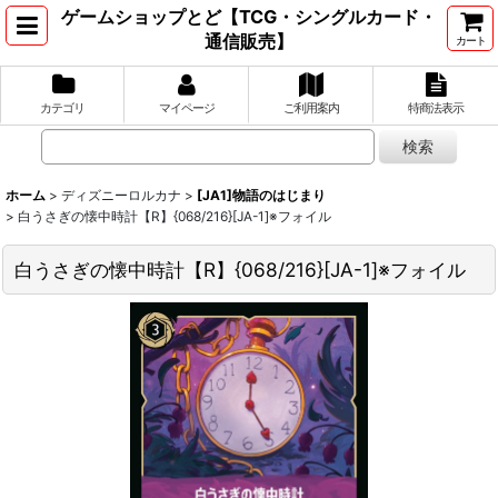
ゲームショップとど【TCG・シングルカード・
通信販売】
カート
カテゴリ
マイページ
ご利用案内
特商法表示
ホーム
>
ディズニーロルカナ
>
[JA1]物語のはじまり
>
白うさぎの懐中時計【R】{068/216}[JA-1]※フォイル
白うさぎの懐中時計【R】{068/216}[JA-1]※フォイル