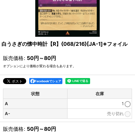
白うさぎの懐中時計【R】{068/216}[JA-1]※フォイル
販売価格
:
50
円
～80
円
オプションにより価格が変わる場合もあります。
Facebookでシェア
状態
在庫
A
1
A-
売り切れ
販売価格
:
50
円
～80
円