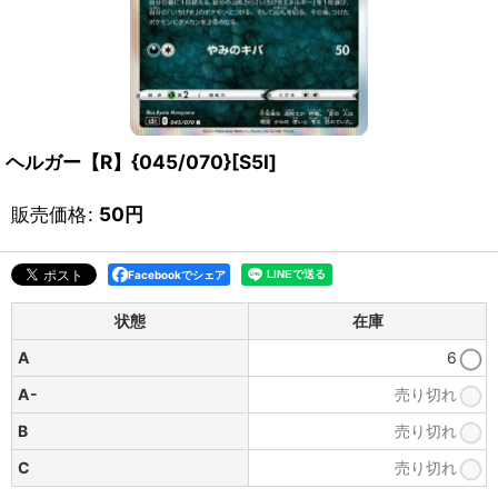
ヘルガー【R】{045/070}[S5I]
販売価格
:
50
円
Facebookでシェア
状態
在庫
A
6
A-
売り切れ
B
売り切れ
C
売り切れ