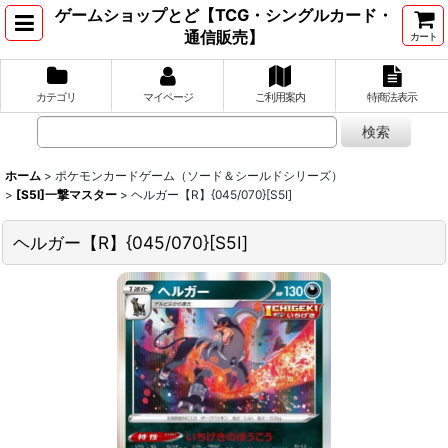
ゲームショップとど【TCG・シングルカード・
通信販売】
カート
カテゴリ
マイページ
ご利用案内
特商法表示
ホーム
>
ポケモンカードゲーム（ソード＆シールドシリーズ）
>
[S5I]一撃マスター
>
ヘルガー【R】{045/070}[S5I]
ヘルガー【R】{045/070}[S5I]