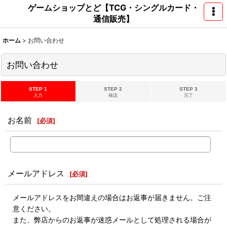
ゲームショップとど【TCG・シングルカード・
通信販売】
ホーム
>
お問い合わせ
お問い合わせ
STEP 1
STEP 2
STEP 3
入力
確認
完了
お名前
[
必須
]
メールアドレス
[
必須
]
メールアドレスをお間違えの場合はお返事が届きません。ご注
意ください。
また、弊店からのお返事が迷惑メールとして処理される場合が