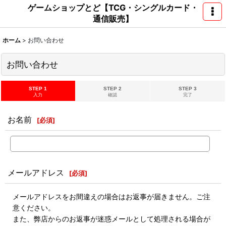
ゲームショップとど【TCG・シングルカード・
通信販売】
ホーム
>
お問い合わせ
お問い合わせ
STEP 1
STEP 2
STEP 3
入力
確認
完了
お名前
[
必須
]
メールアドレス
[
必須
]
メールアドレスをお間違えの場合はお返事が届きません。ご注
意ください。
また、弊店からのお返事が迷惑メールとして処理される場合が