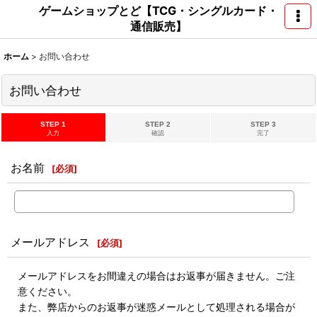
ゲームショップとど【TCG・シングルカード・
通信販売】
ホーム
>
お問い合わせ
お問い合わせ
STEP 1
STEP 2
STEP 3
入力
確認
完了
お名前
[
必須
]
メールアドレス
[
必須
]
メールアドレスをお間違えの場合はお返事が届きません。ご注
意ください。
また、弊店からのお返事が迷惑メールとして処理される場合が