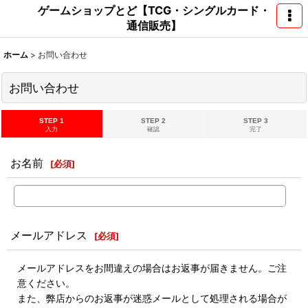
ゲームショップとど【TCG・シングルカード・
通信販売】
ホーム
>
お問い合わせ
お問い合わせ
STEP 1
STEP 2
STEP 3
入力
確認
完了
お名前
[
必須
]
メールアドレス
[
必須
]
メールアドレスをお間違えの場合はお返事が届きません。ご注
意ください。
また、弊店からのお返事が迷惑メールとして処理される場合が